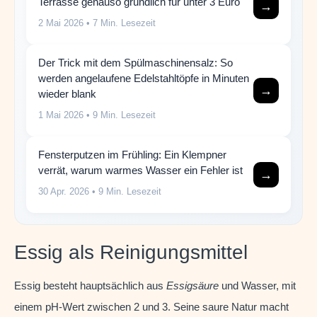
Terrasse genauso gründlich für unter 3 Euro
→
2 Mai 2026
• 7 Min. Lesezeit
Der Trick mit dem Spülmaschinensalz: So
werden angelaufene Edelstahltöpfe in Minuten
→
wieder blank
1 Mai 2026
• 9 Min. Lesezeit
Fensterputzen im Frühling: Ein Klempner
verrät, warum warmes Wasser ein Fehler ist
→
30 Apr. 2026
• 9 Min. Lesezeit
Essig als Reinigungsmittel
Essig besteht hauptsächlich aus
Essigsäure
und Wasser, mit
einem pH-Wert zwischen 2 und 3. Seine saure Natur macht