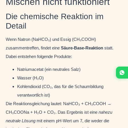
Mischen nicht funktioniert
Die chemische Reaktion im
Detail
Wenn Natron (NaHCO₃) und Essig (CH₃COOH)
zusammentreffen, findet eine
Säure-Base-Reaktion
statt.
Dabei entstehen folgende Produkte:
Natriumacetat (ein neutrales Salz)
Wasser (H₂O)
Kohlendioxid (CO₂, das für die Schaumbildung
verantwortlich ist)
Die Reaktionsgleichung lautet: NaHCO₃ + CH₃COOH →
CH₃COONa + H₂O + CO₂. Das Ergebnis ist eine
nahezu
neutrale Lösung
mit einem pH-Wert um 7, die weder die