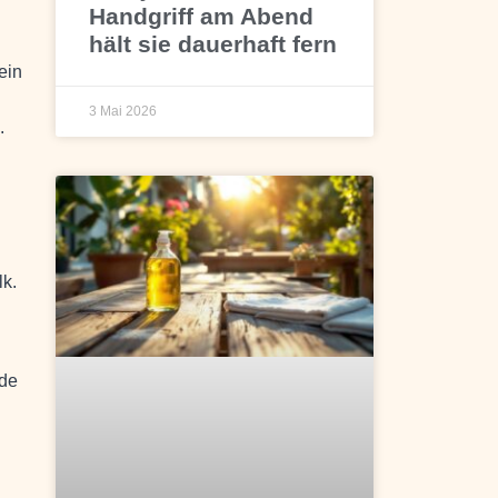
Handgriff am Abend
hält sie dauerhaft fern
ein
3 Mai 2026
.
lk.
nde