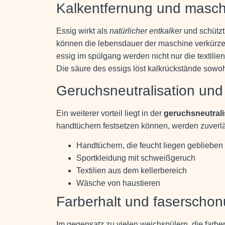
Kalkentfernung und masch
Essig wirkt als
natürlicher entkalker
und schützt
können die lebensdauer der maschine verkürze
essig im spülgang werden nicht nur die textilie
Die säure des essigs löst kalkrückstände sowohl
Geruchsneutralisation und
Ein weiterer vorteil liegt in der
geruchsneutral
handtüchern festsetzen können, werden zuverläss
Handtüchern, die feucht liegen geblieben
Sportkleidung mit schweißgeruch
Textilien aus dem kellerbereich
Wäsche von haustieren
Farberhalt und faserscho
Im gegensatz zu vielen weichspülern, die farben