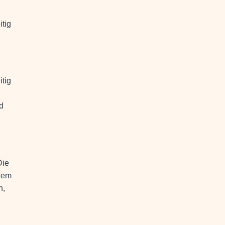
itig
itig
d
Die
udem
n,