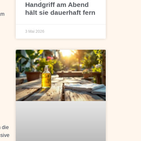
Handgriff am Abend
hält sie dauerhaft fern
am
3 Mai 2026
 die
ssive