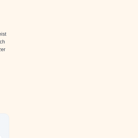
ist
ach
zer