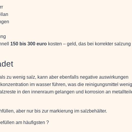
rr
llan
ungen
ung
hnell
150 bis 300 euro
kosten – geld, das bei korrekter salzung
adet
als zu wenig salz, kann aber ebenfalls negative auswirkungen
zkonzentration im wasser führen, was die reinigungsmittel weni
alzreste in den innenraum gelangen und korrosion an metallteil
füllen, aber nur bis zur markierung im salzbehälter.
efüllen am häufigsten ?