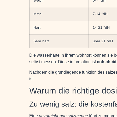
Weich
0-7 °dH
Mittel
7-14 °dH
Hart
14-21 °dH
Sehr hart
über 21 °dH
Die wasserhärte in ihrem wohnort können sie be
selbst messen. Diese information ist
entschei
Nachdem die grundlegende funktion des salzes kl
ist.
Warum die richtige dosi
Zu wenig salz: die kostenfa
Eine
unzureichende salzmenge
führt zu mehrer