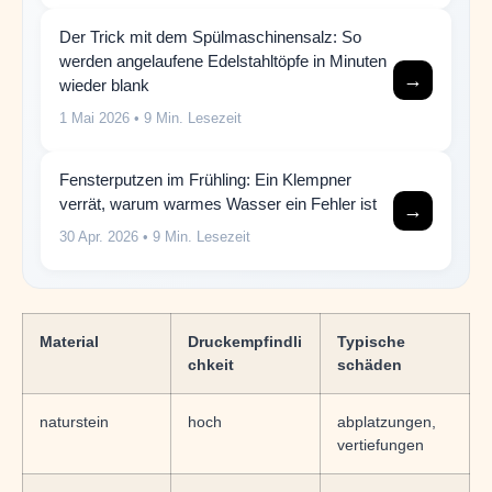
Der Trick mit dem Spülmaschinensalz: So
werden angelaufene Edelstahltöpfe in Minuten
→
wieder blank
1 Mai 2026
• 9 Min. Lesezeit
Fensterputzen im Frühling: Ein Klempner
verrät, warum warmes Wasser ein Fehler ist
→
30 Apr. 2026
• 9 Min. Lesezeit
Material
Druckempfindli
Typische
chkeit
schäden
naturstein
hoch
abplatzungen,
vertiefungen