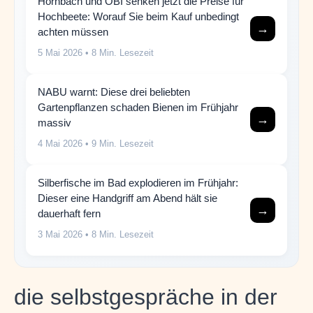
Hornbach und OBI senken jetzt die Preise für
Hochbeete: Worauf Sie beim Kauf unbedingt
→
achten müssen
5 Mai 2026
• 8 Min. Lesezeit
NABU warnt: Diese drei beliebten
Gartenpflanzen schaden Bienen im Frühjahr
→
massiv
4 Mai 2026
• 9 Min. Lesezeit
Silberfische im Bad explodieren im Frühjahr:
Dieser eine Handgriff am Abend hält sie
→
dauerhaft fern
3 Mai 2026
• 8 Min. Lesezeit
die selbstgespräche in der