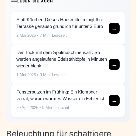
LESEN SIE AUCH
Statt Kärcher: Dieses Hausmittel reinigt Ihre
Terrasse genauso gründlich für unter 3 Euro
→
2 Mai 2026
• 7 Min. Lesezeit
Der Trick mit dem Spülmaschinensalz: So
werden angelaufene Edelstahltöpfe in Minuten
→
wieder blank
1 Mai 2026
• 9 Min. Lesezeit
Fensterputzen im Frühling: Ein Klempner
verrät, warum warmes Wasser ein Fehler ist
→
30 Apr. 2026
• 9 Min. Lesezeit
Beleuchtung für schattigere