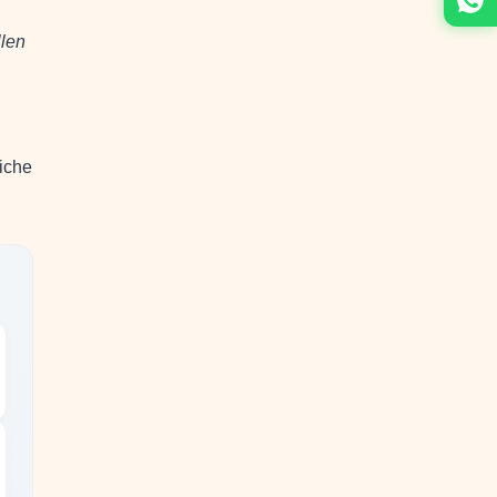
llen
iche