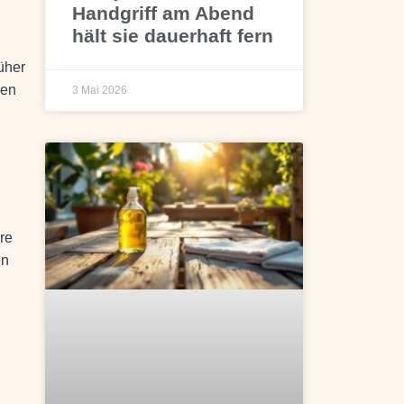
Handgriff am Abend
hält sie dauerhaft fern
üher
nen
3 Mai 2026
re
en