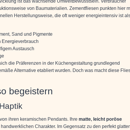
ntwicklung ist das wachsende Umweltbewusstsein. Verbraucher
ktionsweise von Baumaterialien. Zementfliesen punkten hier m
ionellen Herstellungsweise, die oft weniger energieintensiv ist al
ement, Sand und Pigmente
m Energieverbrauch
ufigem Austausch
ge
sich die Präferenzen in der Küchengestaltung grundlegend
mäße Alternative etabliert wurden. Doch was macht diese Flie
o begeistern
 Haptik
 von ihren keramischen Pendants. Ihre
matte, leicht poröse
 handwerklichen Charakter. Im Gegensatz zu den perfekt glatten