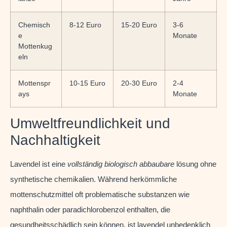
Chemisch
8-12 Euro
15-20 Euro
3-6
e
Monate
Mottenkug
eln
Mottenspr
10-15 Euro
20-30 Euro
2-4
ays
Monate
Umweltfreundlichkeit und
Nachhaltigkeit
Lavendel ist eine
vollständig biologisch abbaubare
lösung ohne
synthetische chemikalien. Während herkömmliche
mottenschutzmittel oft problematische substanzen wie
naphthalin oder paradichlorobenzol enthalten, die
gesundheitsschädlich sein können, ist lavendel unbedenklich