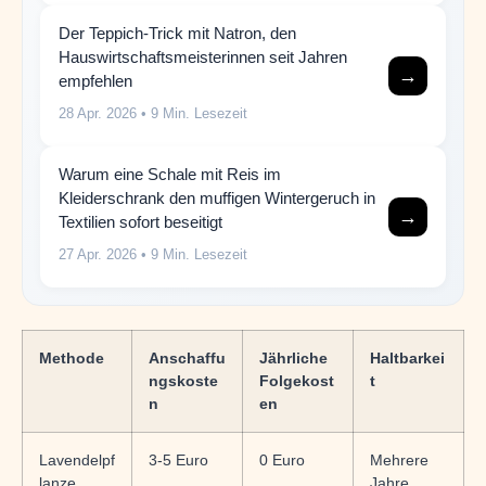
Der Teppich-Trick mit Natron, den
Hauswirtschaftsmeisterinnen seit Jahren
→
empfehlen
28 Apr. 2026
• 9 Min. Lesezeit
Warum eine Schale mit Reis im
Kleiderschrank den muffigen Wintergeruch in
→
Textilien sofort beseitigt
27 Apr. 2026
• 9 Min. Lesezeit
Methode
Anschaffu
Jährliche
Haltbarkei
ngskoste
Folgekost
t
n
en
Lavendelpf
3-5 Euro
0 Euro
Mehrere
lanze
Jahre