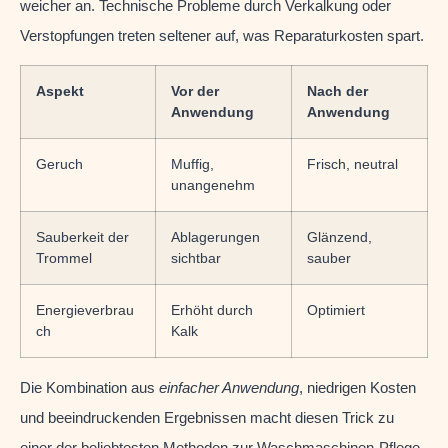
weicher an. Technische Probleme durch Verkalkung oder
Verstopfungen treten seltener auf, was Reparaturkosten spart.
Aspekt
Vor der
Nach der
Anwendung
Anwendung
Geruch
Muffig,
Frisch, neutral
unangenehm
Sauberkeit der
Ablagerungen
Glänzend,
Trommel
sichtbar
sauber
Energieverbrau
Erhöht durch
Optimiert
ch
Kalk
Die Kombination aus
einfacher Anwendung
, niedrigen Kosten
und beeindruckenden Ergebnissen macht diesen Trick zu
einer der beliebtesten Methoden zur Waschmaschinen-Pflege.